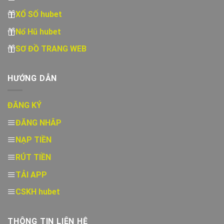
XỔ SỐ hubet
Nổ Hũ hubet
SƠ ĐỒ TRANG WEB
HƯỚNG DẪN
ĐĂNG KÝ
ĐĂNG NHÂP
NẠP TIỀN
RÚT TIỀN
TẢI APP
CSKH hubet
THÔNG TIN LIÊN HỆ