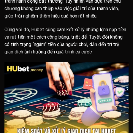
tránh hành động bất thường. Tuy nhiên vẫn dựa trên chủ
chương không can thiệp vào việc giải trí của thành viên,
giúp trải nghiệm thêm hiệu quả hơn rất nhiều.
Cùng với đó, Hubet cũng cam kết xử lý những lệnh nạp tiền
và rút tiền một cách công bằng, triệt để. Tuyệt đối không
có tình trạng “ngâm” tiền của người chơi, dẫn đến trì trệ
giao dịch ảnh hưởng đến quá trình cá cược.