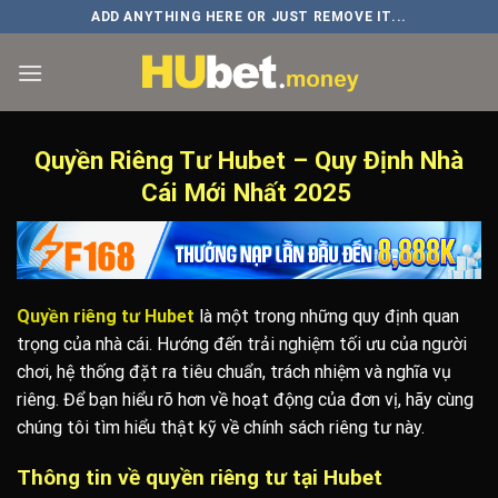
Skip
ADD ANYTHING HERE OR JUST REMOVE IT...
to
content
Quyền Riêng Tư Hubet – Quy Định Nhà
Cái Mới Nhất 2025
Quyền riêng tư Hubet
là một trong những quy định quan
trọng của nhà cái. Hướng đến trải nghiệm tối ưu của người
chơi, hệ thống đặt ra tiêu chuẩn, trách nhiệm và nghĩa vụ
riêng. Để bạn hiểu rõ hơn về hoạt động của đơn vị, hãy cùng
chúng tôi tìm hiểu thật kỹ về chính sách riêng tư này.
Thông tin về quyền riêng tư tại Hubet