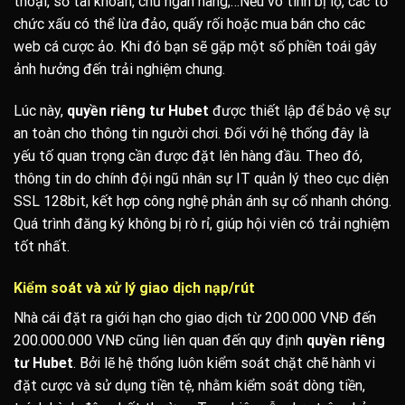
thoại, số tài khoản, chủ ngân hàng,…Nếu vô tình bị lộ, các tổ
chức xấu có thể lừa đảo, quấy rối hoặc mua bán cho các
web cá cược ảo. Khi đó bạn sẽ gặp một số phiền toái gây
ảnh hưởng đến trải nghiệm chung.
Lúc này,
quyền riêng tư Hubet
được thiết lập để bảo vệ sự
an toàn cho thông tin người chơi. Đối với hệ thống đây là
yếu tố quan trọng cần được đặt lên hàng đầu. Theo đó,
thông tin do chính đội ngũ nhân sự IT quản lý theo cục diện
SSL 128bit, kết hợp công nghệ phản ánh sự cố nhanh chóng.
Quá trình đăng ký không bị rò rỉ, giúp hội viên có trải nghiệm
tốt nhất.
Kiểm soát và xử lý giao dịch nạp/rút
Nhà cái đặt ra giới hạn cho giao dịch từ 200.000 VNĐ đến
200.000.000 VNĐ cũng liên quan đến quy định
quyền riêng
tư Hubet
. Bởi lẽ hệ thống luôn kiểm soát chặt chẽ hành vi
đặt cược và sử dụng tiền tệ, nhằm kiểm soát dòng tiền,