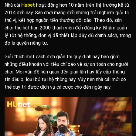
Nhà cái
Hubet
hoạt động hơn 10 năm trên thị trường kể từ
2014 đến nay. Sân chơi mang đến những trải nghiệm giải trí
thú vị, kết hợp nguồn tiền thưởng dồi dào. Theo đó, sân
chơi thu hút hơn 2000 thành viên đến đăng ký. Nhằm quản
lý tốt hệ thống, đơn vị đã thiết lập đầy đủ chính sách, trong
đó là quyền riêng tư.
Giải thích một cách đơn giản thì quy định này bao gồm
những điều khoản với tiêu chí bảo vệ sự an toàn cho người
chơi. Mọi vấn đề liên quan đến gian lận hay lấy cắp thông
tin đều bị loại bỏ tại hệ thống này. Vậy nên nhà cái mới có
thể duy trì được dịch vụ cá cược cho đến ngày nay.