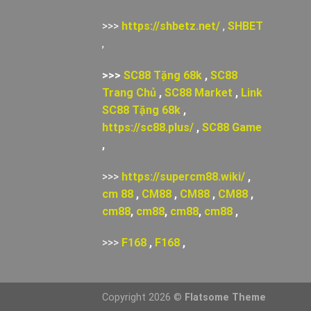
>>>
https://shbetz.net/
,
SHBET
,
>>>
SC88 Tặng 68k
,
SC88
Trang Chủ
,
SC88 Market
,
Link
SC88 Tặng 68k
,
https://sc88.plus/
,
SC88 Game
,
>>>
https://supercm88.wiki/
,
cm 88
,
CM88
,
CM88
,
CM88
,
cm88
,
cm88
,
cm88
,
cm88
,
>>>
F168
,
F168
,
Copyright 2026 ©
Flatsome Theme