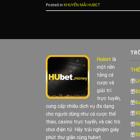
Posted in
KHUYẾN MÃI HUBET
TRÒ
Hubet
là
một nền
THỂ
tảng cá
L
cược và
giải trí
B
trực tuyến,
Đ
cung cấp nhiều dịch vụ đa dạng
X
cho người dùng như cá cược thể
thao, casino trực tuyến, và các trò
N
chơi điện tử. Hãy trải nghiệm giây
S
phút thư giãn cùng hubet.