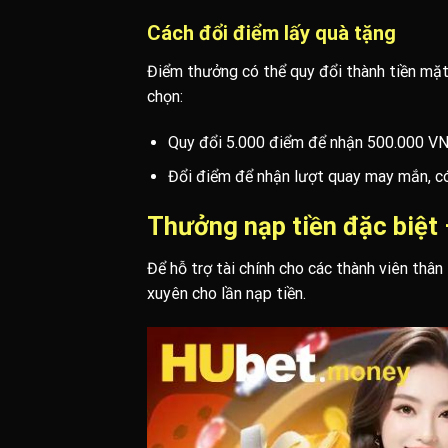
Cách đổi điểm lấy quà tặng
Điểm thưởng có thể quy đổi thành tiền mặt
chọn:
Quy đổi 5.000 điểm để nhận 500.000 VN
Đổi điểm để nhận lượt quay may mắn, có
Thưởng nạp tiền đặc biệt 
Để hỗ trợ tài chính cho các thành viên thân
xuyên cho lần nạp tiền.