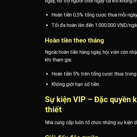
ngày, hỗ trợ người chơi ngay cả khi không 
Hoàn tiền 0,5% tổng cược thua mỗi ngày
Tối đa hoàn lên đến 1.000.000 VND/ngà
Hoàn tiền theo tháng
Ngoài hoàn tiền hàng ngày, hội viên còn nhậ
khi tham gia:
Hoàn tiền 5% trên tổng cược thua trong
Không giới hạn số tiền.
Sự kiện VIP – Đặc quyền 
thiết
Nhà cung cấp luôn tổ chức những sự kiện d