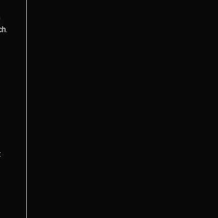
h
ch.
: