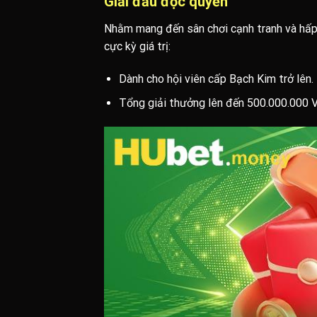
Giải đấu độc quyền
Nhằm mang đến sân chơi cạnh tranh và hấp 
cực kỳ giá trị:
Dành cho hội viên cấp Bạch Kim trở lên.
Tổng giải thưởng lên đến 500.000.000 