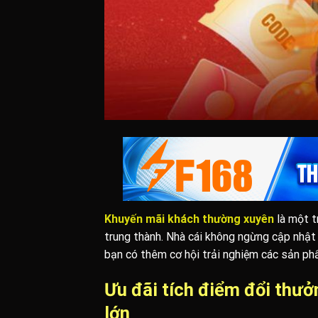
Khuyến mãi khách thường xuyên
là một t
trung thành. Nhà cái không ngừng cập nhật c
bạn có thêm cơ hội trải nghiệm các sản ph
Ưu đãi tích điểm đổi thư
lớn