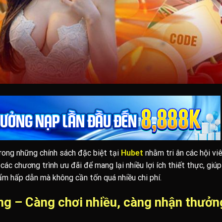
rong những chính sách đặc biệt tại
Hubet
nhằm tri ân các hội vi
ác chương trình ưu đãi để mang lại nhiều lợi ích thiết thực, giúp
ẩm hấp dẫn mà không cần tốn quá nhiều chi phí.
ởng – Càng chơi nhiều, càng nhận thưởn