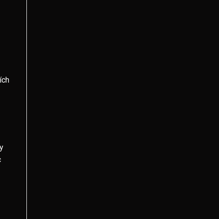
ích
y
c