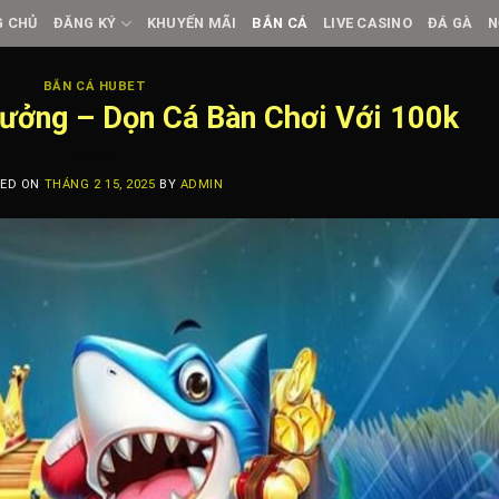
G CHỦ
ĐĂNG KÝ
KHUYẾN MÃI
BẮN CÁ
LIVE CASINO
ĐÁ GÀ
N
BẮN CÁ HUBET
ưởng – Dọn Cá Bàn Chơi Với 100k
TED ON
THÁNG 2 15, 2025
BY
ADMIN