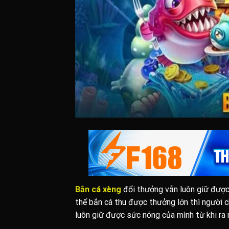
Bắn cá xèng
đổi thưởng vẫn luôn giữ được
thể bắn cá thu được thưởng lớn thì người 
luôn giữ được sức nóng của mình từ khi ra