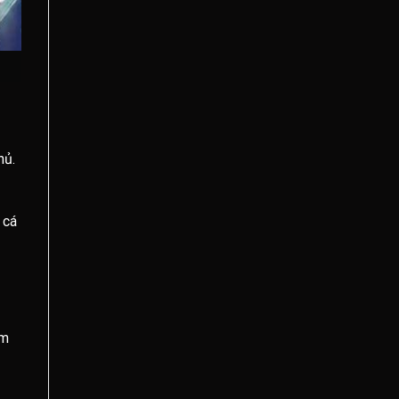
hủ.
 cá
ìm