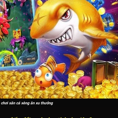
 chơi săn cá xèng ăn xu thưởng