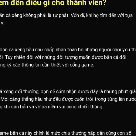
em đến điều gì cho thành viên?
ăn cá xèng không phải là tự phát. Vốn dĩ, khi họ tìm đến với tựa
 vị.
, bắn cá xèng hầu như chấp nhận toàn bộ những người chơi yêu th
ổi. Tuy nhiên đối với những đối tượng muốn được bắn cá đổi
ng ký các thông tin cần thiết với cổng game.
á xèng đổi thưởng, bạn sẽ cảm nhận được đây là những phút giâ
. Mọi căng thẳng hầu như đều được cuốn trôi trong từng làn nướ
 khi săn bắn và vỡ òa niềm vui cùng chiến thắng.
game bắn cá này chính là mức chia thưởng hấp dẫn cùng con số