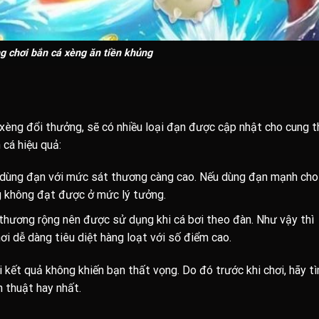
g chơi bắn cá xèng ăn tiền khủng
 xèng đổi thưởng, sẽ có nhiều loại đạn được cập nhật cho cung t
 cá hiệu quả:
n dùng đạn với mức sát thương càng cao. Nếu dùng đạn mạnh cho
ng không đạt được ở mức lý tưởng.
thương rộng nên được sử dụng khi cá bơi theo đàn. Như vậy thì
ơi dễ dàng tiêu diệt hàng loạt với số điểm cao.
 kết quả không khiến bạn thất vọng. Do đó trước khi chơi, hãy t
n thuật hay nhất.